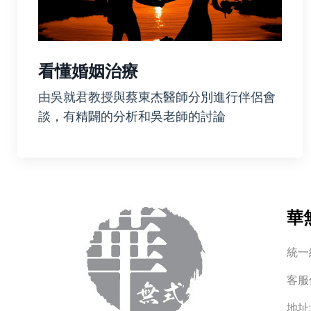
看懂婚姻治療
由吳就君教授與蔡東杰醫師分別進行伴侶會
談，有精闢的分析和吳老師的討論
華
統一編
客服
地址