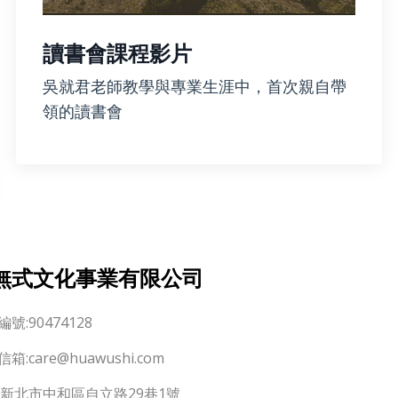
讀書會課程影片
吳就君老師教學與專業生涯中，首次親自帶
領的讀書會
無式文化事業有限公司
號:90474128
信箱:
care@huawushi.com
:新北市中和區自立路29巷1號