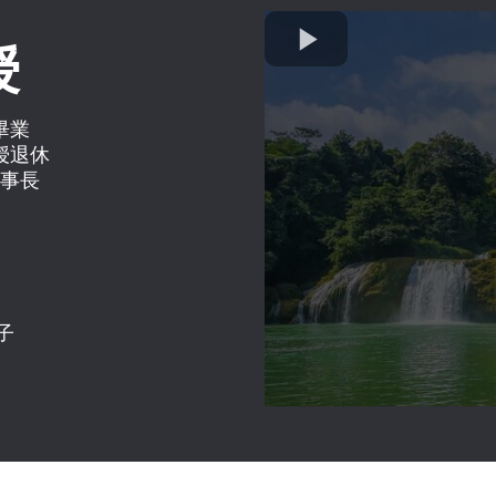
授
畢業
授退休
事長
弟子